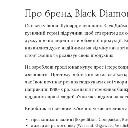
Про бренд Black Diamo
Спочатку Івона Шуінард, засновник Блек Даймон
кузняний горн і підручник, щоб створити для с
думку про поширення виробленої продукції. Він
виявилися дуже надійними на відміну аналогів,
спортсменів та реалізує свою продукцію.
На зароблені гроші юнак купує прес і переход
альпіністів. Причому робить це він за своїми 
час Івон починає розповсюджувати свої твори ч
наприкінці 1980-х рр. компанія переживає банкр
відданих справі людей з'явилася відома на весь
Виробник зі світовим ім'ям випускає не лише а
гірськолижні палиці (Expedition, Compactor, Bound
лижі для різного віку (Warrant, Gigawatt, Verdic