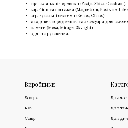
гірськолижні черевики (Factjr, Shiva, Quadrant);
карабіни та відтяжки (Magnetron, Posiwire, Lifew
страхувальні системи (Xenos, Chaos);
льодове спорядження та аксесуари для скелел
намети (Mesa, Mirage, Skylight);
одяг та рукавички.
Виробники
Катего
Scarpa
Для чол
Rab
Для жін
Camp
Для діт