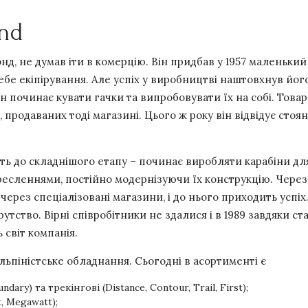
nd
д, не думав іти в комерцію. Він придбав у 1957 маленький
ебе екіпірування. Але успіх у виробництві наштовхнув йог
 починає кувати гачки та випробовувати їх на собі. Това
 продаваних тоді магазині. Цього ж року він відвідує стоя
ить до складнішого етапу – починає виробляти карабіни дл
кресленнями, постійно модернізуючи їх конструкцію. Чере
ерез спеціалізовані магазини, і до нього приходить успіх
утство. Вірні співробітники не здалися і в 1989 завдяки с
 світ компанія.
льпіністське обладнання. Сьогодні в асортименті є
ary) та трекінгові (Distance, Contour, Trail, First);
t, Megawatt);