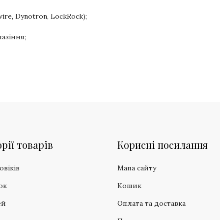
ire, Dynotron, LockRock);
азіння;
рії товарів
Корисні посилання
овіків
Мапа сайту
ок
Кошик
ей
Оплата та доставка