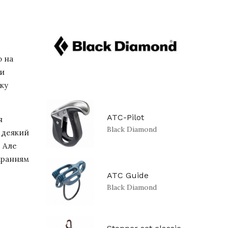
о на
ри
нку
ATC-Pilot
я
Black Diamond
з деякий
. Але
таранням
ATC Guide
Black Diamond