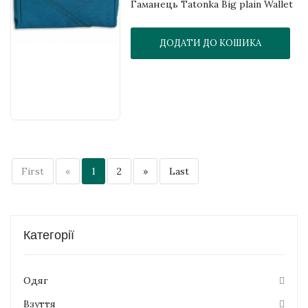
Гаманець Tatonka Big plain Wallet
ДОДАТИ ДО КОШИКА
First
«
1
2
»
Last
Категорії
Одяг
Взуття