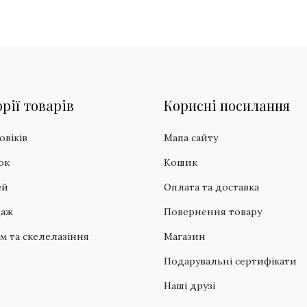
рії товарів
Корисні посилання
овіків
Мапа сайту
ок
Кошик
ей
Оплата та доставка
даж
Повернення товару
зм та скелелазіння
Магазин
Подарувальні сертифікати
Наші друзі