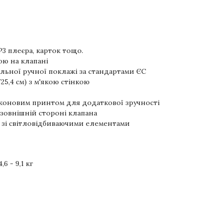
3 плеєра, карток тощо.
ою на клапані
альної ручної поклажі за стандартами ЄС
25,4 см) з м'якою стінкою
іконовим принтом для додаткової зручності
а зовнішній стороні клапана
 зі світловідбиваючими елементами
 - 9,1 кг