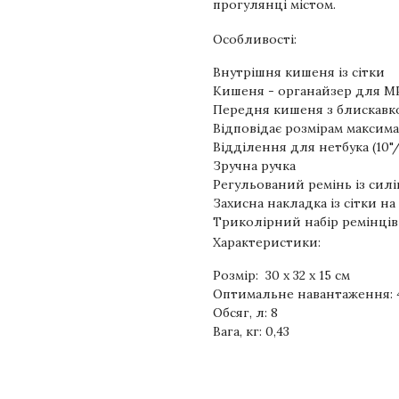
прогулянці містом.
Особливості:
Внутрішня кишеня із сітки
Кишеня - органайзер для MP
Передня кишеня з блискавк
Відповідає розмірам максим
Відділення для нетбука (10"/
Зручна ручка
Регульований ремінь із сил
Захисна накладка із сітки н
Триколірний набір ремінців
Характеристики:
Розмір: 30 x 32 x 15 см
Оптимальне навантаження: 4,6
Обсяг, л: 8
Вага, кг: 0,43