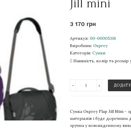
Jill mini
3 170 грн
Артикул:
00-00005316
Виробник:
Osprey
Категорія:
Сумки
Наявність, колір та розмі
-
+
ДОДАТИ
Сумка Osprey Flap Jill Mini -
матеріалів і буде доречним 
зручна у повсякденному вик