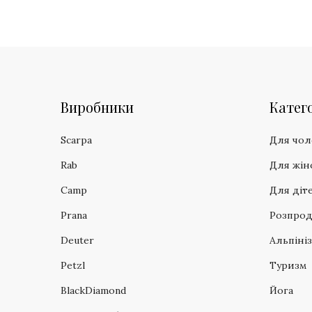
Виробники
Катего
Scarpa
Для чол
Rab
Для жін
Camp
Для діт
Prana
Розпро
Deuter
Альпіні
Petzl
Туризм
BlackDiamond
Йога