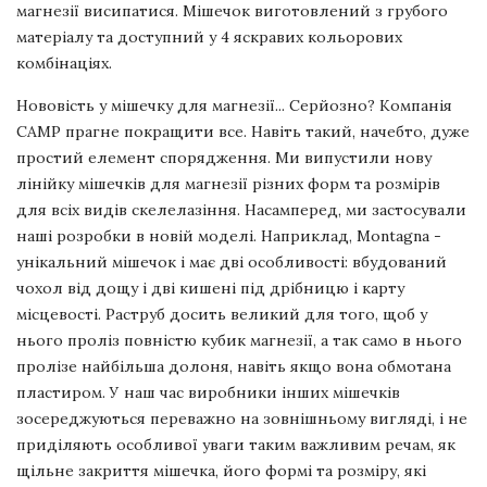
магнезії висипатися. Мішечок виготовлений з грубого
матеріалу та доступний у 4 яскравих кольорових
комбінаціях.
Нововість у мішечку для магнезії... Серйозно? Компанія
CAMP прагне покращити все. Навіть такий, начебто, дуже
простий елемент спорядження. Ми випустили нову
лінійку мішечків для магнезії різних форм та розмірів
для всіх видів скелелазіння. Насамперед, ми застосували
наші розробки в новій моделі. Наприклад, Montagna -
унікальний мішечок і має дві особливості: вбудований
чохол від дощу і дві кишені під дрібницю і карту
місцевості. Раструб досить великий для того, щоб у
нього проліз повністю кубик магнезії, а так само в нього
пролізе найбільша долоня, навіть якщо вона обмотана
пластиром. У наш час виробники інших мішечків
зосереджуються переважно на зовнішньому вигляді, і не
приділяють особливої уваги таким важливим речам, як
щільне закриття мішечка, його формі та розміру, які