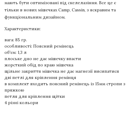
мають бути оптимізовані під скелелазіння. Все це є
тільки в нових мішечках Camp, Cassin, з яскравим та
функціональним дизайном.
Характеристики:
вага: 85 гр.
особливості: Поясний ремінець
об'єм: 1,3 л
плоське дно не дає мішечку впасти
жорсткий обід по краю мішечка
щільне закриття мішечка не дає магнезії висипатися
дві петлі для кріплення ремінця
в комплект входить поясний ремінець із 15мм стропи з
пряжкою
петля для кріплення щітки
4 різні кольори