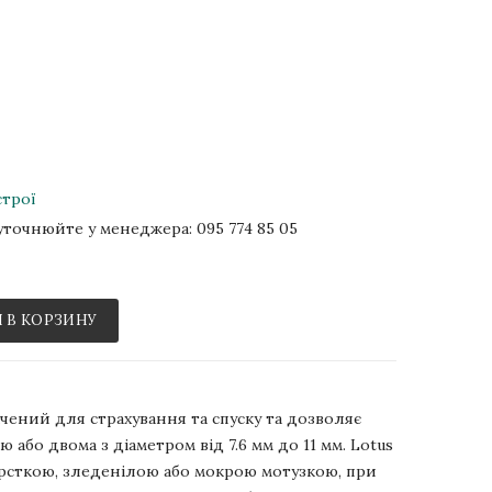
строї
р уточнюйте у менеджера:
095 774 85 05
 В КОРЗИНУ
чений для страхування та спуску та дозволяє
або двома з діаметром від 7.6 мм до 11 мм. Lotus
орсткою, зледенілою або мокрою мотузкою, при