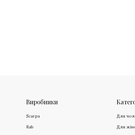
Виробники
Катего
Scarpa
Для чол
Rab
Для жін