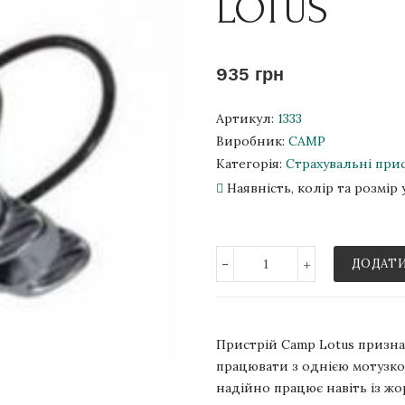
LOTUS
935 грн
Артикул:
1333
Виробник:
CAMP
Категорія:
Страхувальні при
Наявність, колір та розмі
-
+
ДОДАТИ
Пристрій Camp Lotus призна
працювати з однією мотузкою 
надійно працює навіть із ж