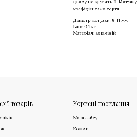
цьому не крутить її. Мотузк
коефіцієнтами тертя.
Діаметр мотузки: 8-11 мм
Вага: 0.1 кг
Матеріал: алюміній
рії товарів
Корисні посилання
овіків
Мапа сайту
ок
Кошик