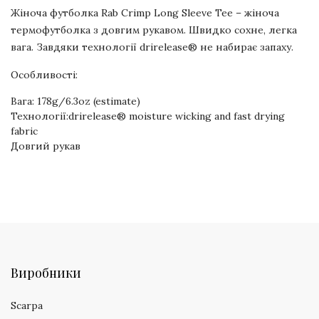
Жіноча футболка Rab Crimp Long Sleeve Tee – жіноча
термофутболка з довгим рукавом. Швидко сохне, легка
вага. Завдяки технології drirelease® не набирає запаху.
Особливості:
Вага: 178g/6.3oz (estimate)
Технології:drirelease® moisture wicking and fast drying
fabric
Довгий рукав
Виробники
Scarpa