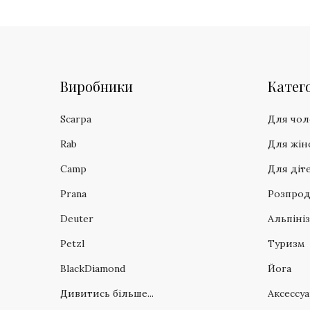
Виробники
Катего
Scarpa
Для чол
Rab
Для жін
Camp
Для діт
Prana
Розпро
Deuter
Альпіні
Petzl
Туризм
BlackDiamond
Йога
Дивитись більше...
Аксессу