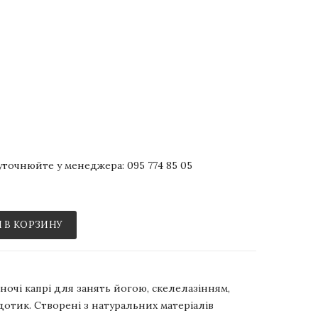
р уточнюйте у менеджера:
095 774 85 05
 В КОРЗИНУ
жіночі капрі для занять йогою, скелелазінням,
дотик. Створені з натуральних матеріалів