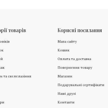
рії товарів
Корисні посилання
овіків
Мапа сайту
ок
Кошик
ей
Оплата та доставка
даж
Повернення товару
зм та скелелазіння
Магазин
Подарувальні сертифікати
Наші друзі
ари
Контакти