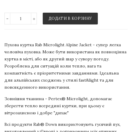
-
+
ДОДАТИ В КОРЗИНУ
Пухова куртка Rab Microlight Alpine Jacket - супер легка
чоловіча пуховка. Може бути використана як повноцінна
куртка в місті, або як другий шар у сувору погоду.
Розроблена для ситуацій коли тепло, вага та
компактність є пріоритетними завданнями. Ідеальна
для альпійських сходжень у стилі fast&light та для
повсякденного використання.
Зовнішня тканина - Pertex® Microlight, допомагає
зберегти тепло всередині куртки, при цьому є
вітрозахисною і добре "дихає"
Всі продукти Rab® Down використовують гусячий пух,
виготовлений у Європі з дотриманням усіх етичних