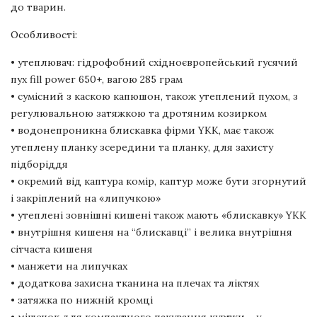
до тварин.
Особливості:
• утеплювач: гідрофобний східноєвропейський гусячий
пух fill power 650+, вагою 285 грам
• сумісний з каскою капюшон, також утеплений пухом, з
регулювальною затяжкою та дротяним козирком
• водонепроникна блискавка фірми YKK, має також
утеплену планку зсередини та планку, для захисту
підборіддя
• окремий від каптура комір, каптур може бути згорнутий
і закріплений на «липучкою»
• утеплені зовнішні кишені також мають «блискавку» YKK
• внутрішня кишеня на “блискавці” і велика внутрішня
сітчаста кишеня
• манжети на липучках
• додаткова захисна тканина на плечах та ліктях
• затяжка по нижній кромці