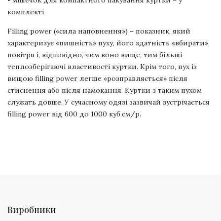
• мішечок для компактного пакування куртки – у
комплекті
Filling power («сила наповнення») – показник, який
характеризує «пишність» пуху, його здатність «вбирати»
повітря і, відповідно, чим воно вище, тим більші
теплозберігаючі властивості куртки. Крім того, пух із
вищою filling power легше «розправляється» після
стиснення або після намокання. Куртки з таким пухом
служать довше. У сучасному одязі зазвичай зустрічається
filling power від 600 до 1000 куб.см/р.
Виробники