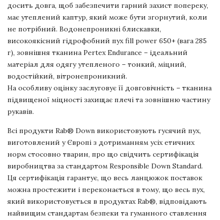
досить довга, щоб забезпечити гарний захист попереку,
має утеплений каптур, який може бути згорнутий, коли
не потрібний. Водонепроникні блискавки,
високоякісний гідрофобний пух fill power 650+ (вага 285
г), зовнішня тканина Pertex Endurance – ідеальний
матеріал для одягу утепленого – тонкий, міцний,
водостійкий, вітронепроникний.
На особливу оцінку заслуговує її довговічність – тканина
підвищеної міцності захищає плечі та зовнішню частину
рукавів.
Всі продукти Rab® Down використовують гусячий пух,
виготовлений у Європі з дотриманням усіх етичних
норм стосовно тварин, про що свідчить сертифікація
виробництва за стандартом Responsible Down Standard.
Ця сертифікація гарантує, що весь ланцюжок поставок
можна простежити і переконається в тому, що весь пух,
який використовується в продуктах Rab®, відповідають
найвищим стандартам безпеки та гуманного ставлення