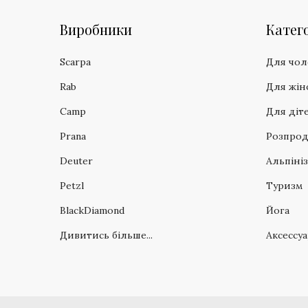
Виробники
Катего
Scarpa
Для чол
Rab
Для жін
Camp
Для діт
Prana
Розпро
Deuter
Альпіні
Petzl
Туризм
BlackDiamond
Йога
Дивитись більше...
Аксессу