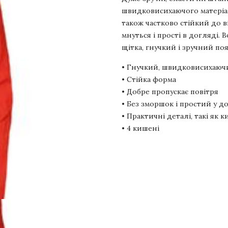
швидковисихаючого матеріал
також частково стійкий до в
мнуться і прості в догляді. 
щітка, гнучкий і зручний по
• Гнучкий, швидковисихаюч
• Стійка форма
• Добре пропускає повітря
• Без зморшок і простий у д
• Практичні деталі, такі як 
• 4 кишені