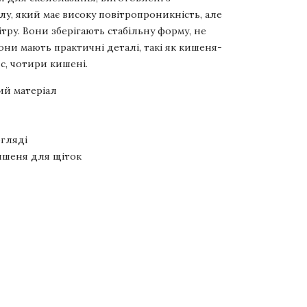
у, який має високу повітропроникність, але
ітру. Вони зберігають стабільну форму, не
Вони мають практичні деталі, такі як кишеня-
яс, чотири кишені.
ий матеріал
огляді
кишеня для щіток