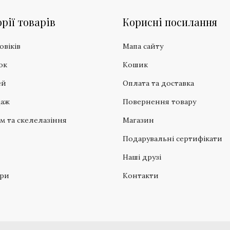
рії товарів
Корисні посилання
овіків
Мапа сайту
ок
Кошик
ей
Оплата та доставка
даж
Повернення товару
зм та скелелазіння
Магазин
Подарувальні сертифікати
Наші друзі
ари
Контакти