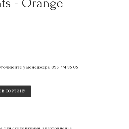
ts - Orange
р уточнюйте у менеджера:
095 774 85 05
 В КОРЗИНУ
и для скелелазіння, виготовлені з