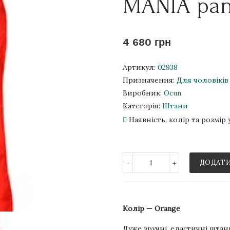
MÁNIA pan
4 680 грн
Артикул:
02938
Призначення:
Для чоловіків
Виробник:
Ocun
Категорія:
Штани
Наявність, колір та розмі
-
+
ДОДАТИ
Колір — Orange
Дуже зручні, еластичні штан