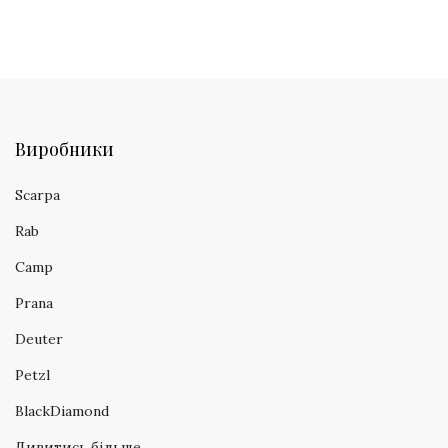
Виробники
Scarpa
Rab
Camp
Prana
Deuter
Petzl
BlackDiamond
Дивитись більше...