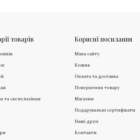
рії товарів
Корисні посилання
овіків
Мапа сайту
ок
Кошик
ей
Оплата та доставка
даж
Повернення товару
зм та скелелазіння
Магазин
Подарувальні сертифікати
Наші друзі
ари
Контакти