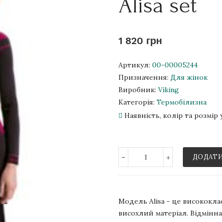
Alisa set
1 820 грн
Артикул:
00-00005244
Призначення:
Для жінок
Виробник:
Viking
Категорія:
Термобілизна
Наявність, колір та розмі
-
+
ДОДАТИ
Модель Alisa - це висококла
висохлий матеріал. Відмінна