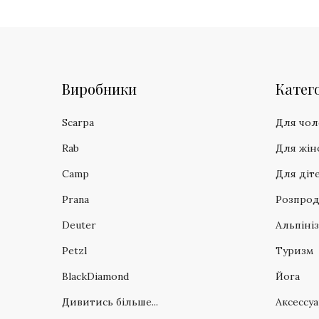
Виробники
Катего
Scarpa
Для чол
Rab
Для жін
Camp
Для діт
Prana
Розпро
Deuter
Альпіні
Petzl
Туризм
BlackDiamond
Йога
Дивитись більше...
Аксессу