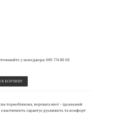
р уточнюйте у менеджера:
095 774 85 05
 В КОРЗИНУ
сна термобілизна, перевага якої - ідеальний
 еластичність гарантує рухливість та комфорт