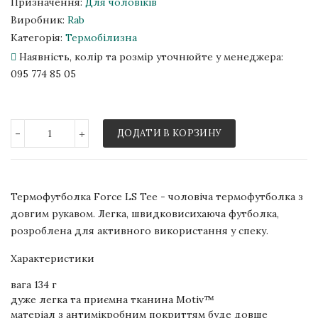
Призначення:
Для чоловіків
Виробник:
Rab
Категорія:
Термобілизна
Наявність, колір та розмір уточнюйте у менеджера:
095 774 85 05
-
+
ДОДАТИ В КОРЗИНУ
Термофутболка Force LS Tee - чоловіча термофутболка з
довгим рукавом. Легка, швидковисихаюча футболка,
розроблена для активного використання у спеку.
Характеристики
вага 134 г
дуже легка та приємна тканина Motiv™
матеріал з антимікробним покриттям буде довше