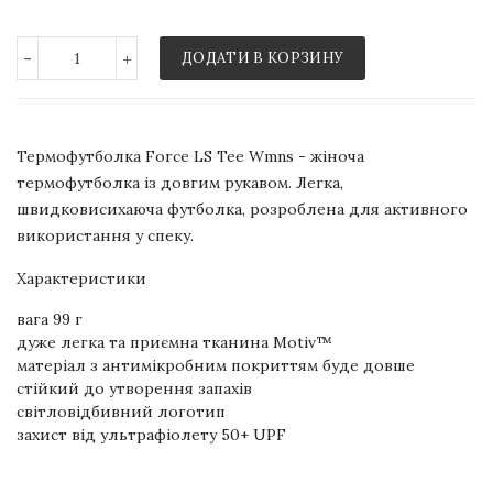
-
+
ДОДАТИ В КОРЗИНУ
Термофутболка Force LS Tee Wmns - жіноча
термофутболка із довгим рукавом. Легка,
швидковисихаюча футболка, розроблена для активного
використання у спеку.
Характеристики
вага 99 г
дуже легка та приємна тканина Motiv™
матеріал з антимікробним покриттям буде довше
стійкий до утворення запахів
світловідбивний логотип
захист від ультрафіолету 50+ UPF