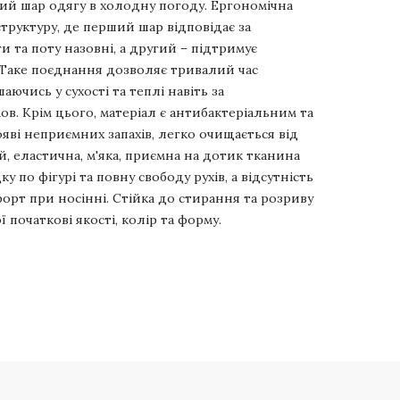
ний шар одягу в холодну погоду. Ергономічна
труктуру, де перший шар відповідає за
 та поту назовні, а другий – підтримує
 Таке поєднання дозволяє тривалий час
ючись у сухості та теплі навіть за
в. Крім цього, матеріал є антибактеріальним та
ояві неприємних запахів, легко очищається від
, еластична, м'яка, приємна на дотик тканина
у по фігурі та повну свободу рухів, а відсутність
орт при носінні. Стійка до стирання та розриву
ї початкові якості, колір та форму.