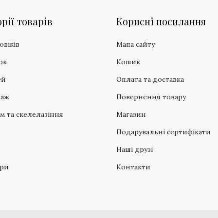
рії товарів
Корисні посилання
овіків
Мапа сайту
ок
Кошик
ей
Оплата та доставка
даж
Повернення товару
зм та скелелазіння
Магазин
Подарувальні сертифікати
Наші друзі
ари
Контакти