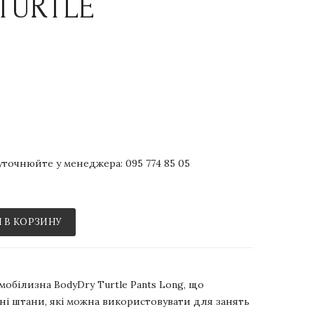
TURTLE
р уточнюйте у менеджера:
095 774 85 05
 В КОРЗИНУ
обілизна BodyDry Turtle Pants Long, що
і штани, які можна використовувати для занять