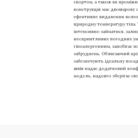
спортом, а також як проміж
конструкція має двошарову с
ефективне видалення вологи
природну температуру тіла.
інтенсивно займатися, залиша
несприятливих погодних умо
гіпоалергенним, запобігає п
забруднень. Облягаючий крій
забезпечують ідеальну посадк
швів надає додатковий комф
модель, надовго зберігає сво