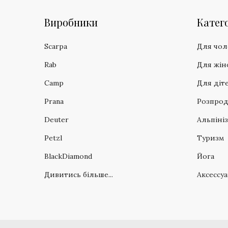
Виробники
Катего
Scarpa
Для чол
Rab
Для жін
Camp
Для діт
Prana
Розпро
Deuter
Альпіні
Petzl
Туризм
BlackDiamond
Йога
Дивитись більше...
Аксессу