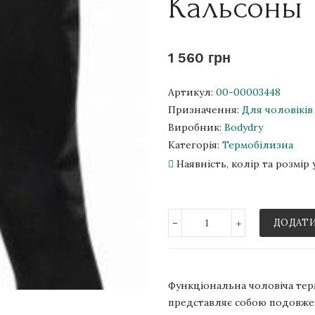
Кальсоны 
1 560 грн
Артикул:
00-00003448
Призначення:
Для чоловіків
Виробник:
Bodydry
Категорія:
Термобілизна
Наявність, колір та розмі
-
+
ДОДАТИ
Функціональна чоловіча терм
представляє собою подовжен