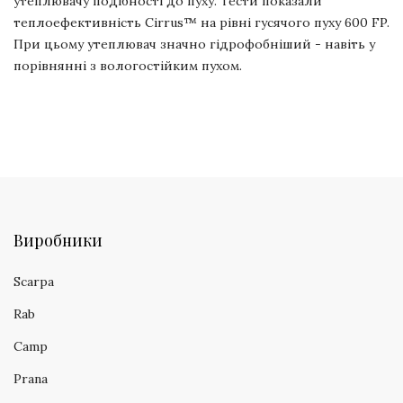
утеплювачу подібності до пуху. Тести показали
теплоефективність Cirrus™ на рівні гусячого пуху 600 FP.
При цьому утеплювач значно гідрофобніший - навіть у
порівнянні з вологостійким пухом.
Виробники
Scarpa
Rab
Camp
Prana