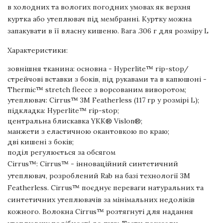
в холодних та вологих погодних умовах як верхня
куртка або утеплювач під мембранні. Куртку можна
запакувати в її власну кишеню. Вага .306 г для розміру L
Характеристики:
зовнішня тканина: основна - Hyperlite™ rip-stop/
стрейчові вставки з боків, під рукавами та в капюшоні -
Thermic™ stretch fleece з ворсованим виворотом;
утеплювач: Cirrus™ 3M Featherless (117 гр у розмірі L);
підкладка: Hyperlite™ rip-stop;
центральна блискавка YKK® Vislon®;
манжети з еластичною окантовкою по краю;
дві кишені з боків;
поділ регулюється за обсягом
Cirrus™: Cirrus™ - інноваційний синтетичний
утеплювач, розроблений Rab на базі технології 3M
Featherless. Cirrus™ поєднує переваги натуральних та
синтетичних утеплювачів за мінімальних недоліків
кожного. Волокна Cirrus™ розтягнуті для надання