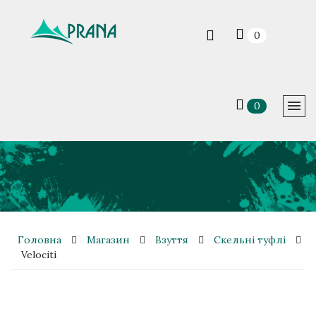
0
0
Головна
Магазин
Взуття
Скельні туфлі
Velociti