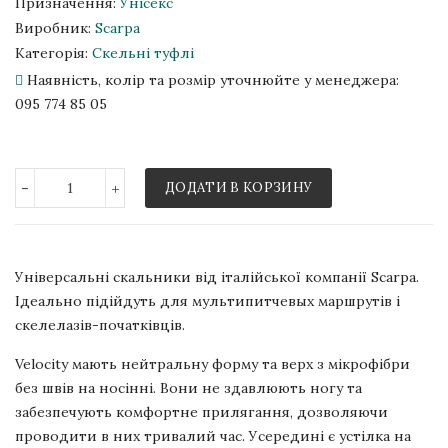
Призначення:
Унісекс
Виробник:
Scarpa
Категорія:
Скельні туфлі
Наявність, колір та розмір уточнюйте у менеджера:
095 774 85 05
-
+
ДОДАТИ В КОРЗИНУ
Універсальні скальники від італійської компанії Scarpa.
Ідеально підійдуть для мультипитчевых маршрутів і
скелелазів-початківців.
Velocity мають нейтральну форму та верх з мікрофібри
без швів на носінні. Вони не здавлюють ногу та
забезпечують комфортне прилягання, дозволяючи
проводити в них тривалий час. Усередині є устілка на