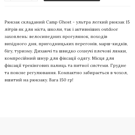
Рюкзак складаний Camp Ghost - ультра легкий рюкзак 15
літрів як для міста, школи, так і активніших outdoor
захоплень: велосипедних прогулянок, походів
вихідного дня, пригодницьких перегонів, марш-кидків,
бігу, туризму. Дихаючі та швидко сохнучі плечові лямки,
компресійний шнур для фіксації одягу. Місця для
фіксації трекінгових палиць та питної системи. Грудне
та поясне регулювання. Компактно забирається в чохол,
вшитий на рюкзаку. Вага 150 гр!