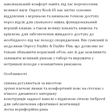
максимальний комфорт навіть під час перенесення
великої ваги. Osprey Rook 65 має містке основне
відділення з верхньою та нижньою точкою доступу
через відсік для спального мішка, функціональний
верхній клапан, а також велику кількість кишень та
кріплень для забезпечення швидкого доступу до
необхідного під час походу спорядження. Він сумісний із
моделями Osprey Daylite & Daylite Plus, що дозволяє не
тільки збільшити корисний об'єм, але й дає можливість
залишати великий рюкзак у таборі та вирушати у
нетривалі походи з компактним рюкзаком.
Особливості:
спинка регулюється за висотою
зручні плечові лямки та комфортний пояс на стегнах з
м'якого дихаючого матеріалу
конструкція задньої панелі з підвісною сіткою AirSpeed
для забезпечення ефективної вентиляції
легка периферійна рама