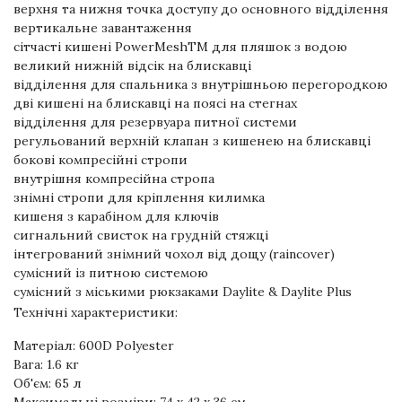
верхня та нижня точка доступу до основного відділення
вертикальне завантаження
сітчасті кишені PowerMeshТМ для пляшок з водою
великий нижній відсік на блискавці
відділення для спальника з внутрішньою перегородкою
дві кишені на блискавці на поясі на стегнах
відділення для резервуара питної системи
регульований верхній клапан з кишенею на блискавці
бокові компресійні стропи
внутрішня компресійна стропа
знімні стропи для кріплення килимка
кишеня з карабіном для ключів
сигнальний свисток на грудній стяжці
інтегрований знімний чохол від дощу (raincover)
сумісний із питною системою
сумісний з міськими рюкзаками Daylite & Daylite Plus
Технічні характеристики:
Матеріал: 600D Polyester
Вага: 1.6 кг
Об'єм: 65 л