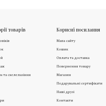
рії товарів
Корисні посилання
овіків
Мапа сайту
ок
Кошик
ей
Оплата та доставка
даж
Повернення товару
зм та скелелазіння
Магазин
Подарувальні сертифікати
Наші друзі
ари
Контакти