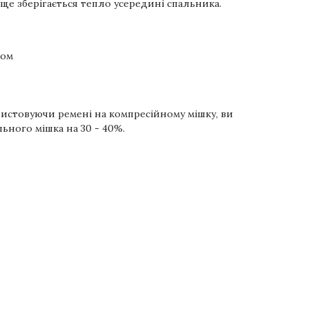
аще зберігається тепло усередині спальника.
ком
истовуючи ремені на компресійному мішку, ви
ьного мішка на 30 - 40%.