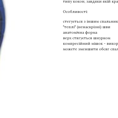
типу кокон, завдяки якій кр
Особливості:
стегується з іншим спальни
"теплі" (ненаскрізні) шви
анатомічна форма
верх стягується шнурком
компресійний мішок - викор
можете зменшити обсяг спал