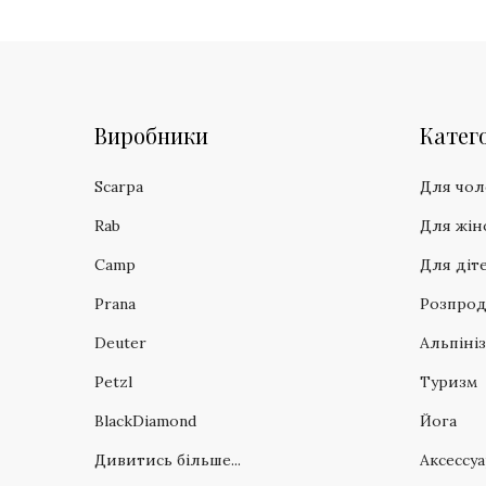
Виробники
Катего
Scarpa
Для чол
Rab
Для жін
Camp
Для діт
Prana
Розпро
Deuter
Альпіні
Petzl
Туризм
BlackDiamond
Йога
Дивитись більше...
Аксессу